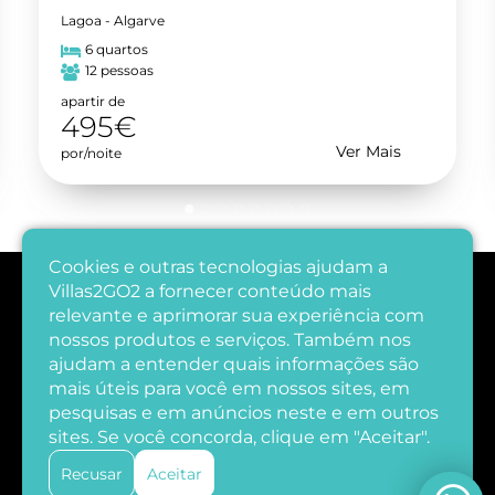
Lagoa - Algarve
6 quartos
12 pessoas
apartir de
495€
Ver Mais
por/noite
Cookies e outras tecnologias ajudam a
Villas2GO2 a fornecer conteúdo mais
relevante e aprimorar sua experiência com
nossos produtos e serviços. Também nos
ajudam a entender quais informações são
mais úteis para você em nossos sites, em
pesquisas e em anúncios neste e em outros
sites. Se você concorda, clique em "Aceitar".
Recusar
Aceitar