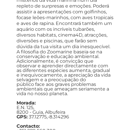
mistérios da vida marinha num dia
repleto de surpresas e emoções. Poderá
assistir a apresentações com golfinhos,
focase leões-marinhos, com aves tropicais
e aves de rapina. Encontrará também um
aquário com os incríveis tubarões,
diversos habitats, cinema4D, atracções,
diversões e piscinas, que farão sem
dúvida da tua visita um dia inesquecível.
A filosofia do Zoomarine baseia-se na
conservação e educação ambiental.
Adicionalmente, é convicção
que
observar e aprender directamente com
as diferentes
espécies aumenta, gradual
e inequivocamente, a
apreciação da vida
selvagem e a preocupação do
público
face aos graves problemas
ambientais que ameaçam
seriamente a
vida no nosso planeta.
Morada:
E.N. 125,
8200 - Guia, Albufeira
GPS:
37.12775,-8.314296
Contacto: