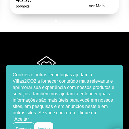
Ver Mais
por/noite
Cookies e outras tecnologias ajudam a
Villas2GO2 a fornecer conteúdo mais relevante e
aprimorar sua experiência com nossos produtos e
serviços. Também nos ajudam a entender quais
informações são mais úteis para você em nossos
LINKS
sites, em pesquisas e em anúncios neste e em
outros sites. Se você concorda, clique em
COVID 19
"Aceitar".
SOBRE NÓS
CONTATOS
Recusar
Aceitar