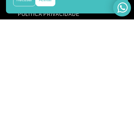
TERMOS E CONDIÇÕES
POLITICA PRIVACIDADE
CONTATOS
Reservas
+ 351 282 144 229
Email
bookings@villas2go2.com
NOTÍCIAS
>
Ao clicar você concorda com os Termos e Condições