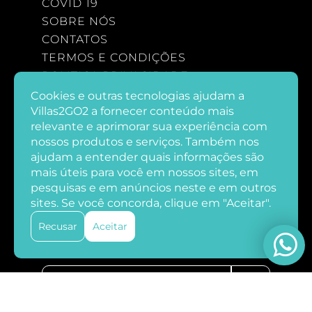
COVID 19
SOBRE NÓS
CONTATOS
TERMOS E CONDIÇÕES
POLITICA PRIVACIDADE
Cookies e outras tecnologias ajudam a
Villas2GO2 a fornecer conteúdo mais
relevante e aprimorar sua experiência com
CONTATOS
nossos produtos e serviços. Também nos
Reservas
+ 351 282 144 229
ajudam a entender quais informações são
mais úteis para você em nossos sites, em
Email
bookings@villas2go2.com
pesquisas e em anúncios neste e em outros
sites. Se você concorda, clique em "Aceitar".
Recusar
Aceitar
NOTÍCIAS
>