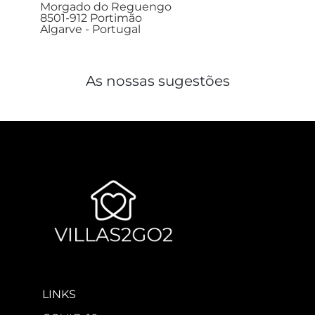
Morgado do Reguengo
8501-912 Portimão
Algarve - Portugal
As nossas sugestões
LINKS